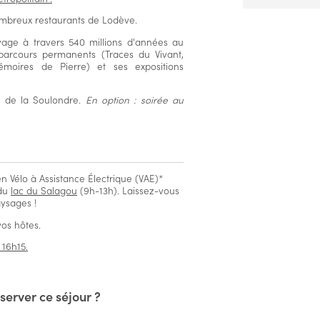
ombreux restaurants de Lodève.
age à travers 540 millions d'années au
arcours permanents (Traces du Vivant,
oires de Pierre) et ses expositions
e de la Soulondre.
En option : soirée au
en Vélo à Assistance Électrique (VAE)*
 du
lac du Salagou
(9h-13h). Laissez-vous
ysages !
vos hôtes.
 16h15.
server ce séjour ?