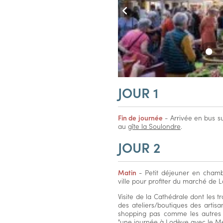
JOUR 1
Fin de journée
- Arrivée en bus su
au
gîte la Soulondre
.
JOUR 2
Matin
- Petit déjeuner en cham
ville pour profiter du marché de L
Visite de la Cathédrale dont les 
des ateliers/boutiques des artisa
shopping pas comme les autres
"une journée à Lodève avec le Mét