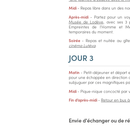
Midi
- Repas libre dans un des n
Après-midi
- Partez pour un voy
Musée de Lodève,
avec ses 3 p
Empreintes de l'Homme et Mém
temporaires du moment.
Soirée
- Repas et nuitée au gît
cinéma Lutéva
.
JOUR 3
Matin
- Petit-déjeuner et départ 
pour une échappée en direction
subjuguer par ces magnifiques pa
Midi
- Pique-nique concocté par 
Fin d’après-midi
-
Retour en bus à
Envie d'échanger ou de ré