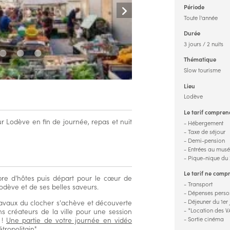
Période
Toute l'année
Durée
3 jours / 2 nuits
Thématique
Slow tourisme
Lieu
Lodève
Le tarif compren
r Lodève en fin de journée, repas et nuit
- Hébergement
- Taxe de séjour
- Demi-pension
- Entrées au mus
- Pique-nique du
Le tarif ne comp
bre d'hôtes puis départ pour le cœur de
- Transport
odève et de ses belles saveurs.
- Dépenses perso
- Déjeuner du 1er 
travaux du clocher s'achève et découverte
- *Location des V
ns créateurs de la ville pour une session
- Sortie cinéma
 !
Une partie de votre journée en vidéo
ropolitain".