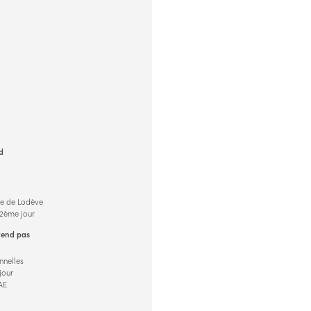
d
ée de Lodève
 2ème jour
rend pas
nnelles
jour
AE