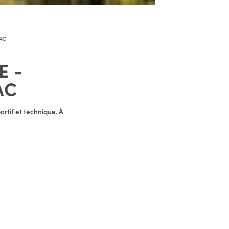
ZAC
E -
AC
rtif et technique. À