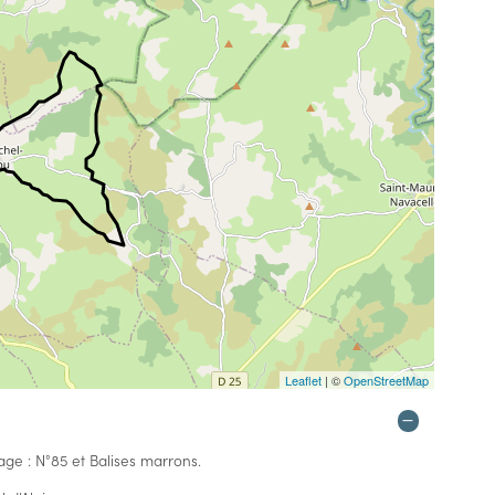
Leaflet
| ©
OpenStreetMap
e : N°85 et Balises marrons.