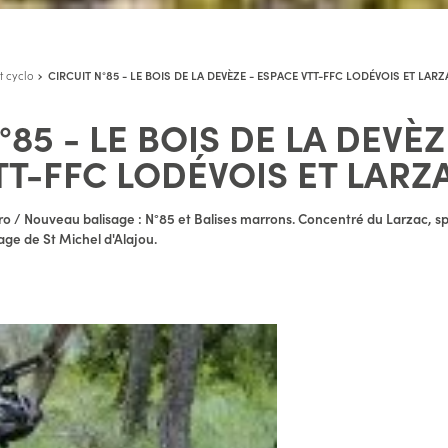
t cyclo
CIRCUIT N°85 - LE BOIS DE LA DEVÈZE - ESPACE VTT-FFC LODÉVOIS ET LAR
°85 - LE BOIS DE LA DEVÈZ
TT-FFC LODÉVOIS ET LARZ
 Nouveau balisage : N°85 et Balises marrons. Concentré du Larzac, spo
lage de St Michel d'Alajou.