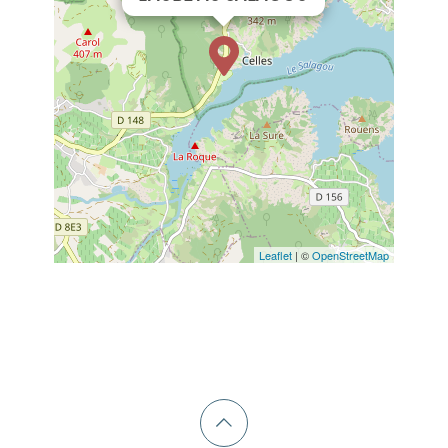
Leaflet
| ©
OpenStreetMap