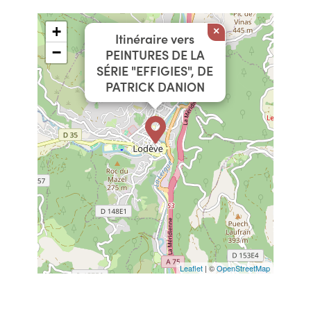
+
×
Itinéraire vers
−
PEINTURES DE LA
SÉRIE "EFFIGIES", DE
PATRICK DANION
Leaflet
| ©
OpenStreetMap