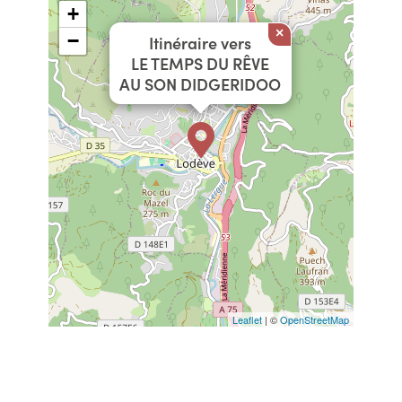
+
×
−
Itinéraire vers
LE TEMPS DU RÊVE
AU SON DIDGERIDOO
Leaflet
| ©
OpenStreetMap