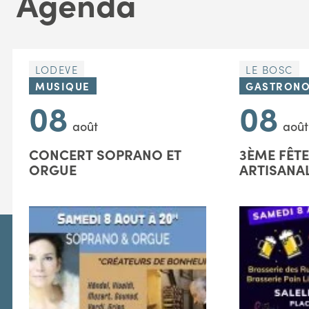
Agenda
LODEVE
LE BOSC
MUSIQUE
GASTRONO
08
08
août
août
CONCERT SOPRANO ET
3ÈME FÊTE
ORGUE
ARTISANA