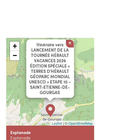
×
Itinéraire vers
+
LANCEMENT DE LA
−
TOURNÉE HÉRAULT
VACANCES 2026
ÉDITION SPÉCIALE «
TERRES D’HÉRAULT
GÉOPARC MONDIAL
UNESCO » ETAPE 10 –
SAINT-ETIENNE-DE-
GOURGAS
Leaflet
| ©
OpenStreetMap
Esplanade
Esplanade