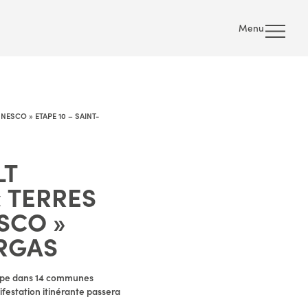
Menu
ESCO » ETAPE 10 – SAINT-
LT
« TERRES
SCO »
URGAS
tape dans 14 communes
ifestation itinérante passera