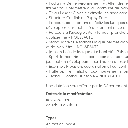
• Podium « Défi environnement » : Atteindre l
trainer pour permettre à la Commune de pla
• Tir au Laser : Cibles électroniques avec cara
• Structure Gonflable : Rugby Parc
• Parcours petite enfance : Activités ludiques
développer leur motricité et leur confiance 
• Parcours à l’aveugle : Activité pour prendre
quotidienne - NOUVEAUTÉ
• Stand santé : Ce format ludique permet d’ab
et de bien-être - NOUVEAUTÉ
• Jeux en bois de logique et d’habileté : Puissa
• Sport Tambourin : Les participants utilisent
jeu, tout en développant coordination et esp
• Escrime : Précision, coordination et concen
• Haltérophilie : Initiation aux mouvements 
• Teqball : Football sur table – NOUVEAUTÉ
Une dotation sera offerte par le Département 
Dates de la manifestation
le 21/08/2026
de 17h00 à 21h00
Types
Animation locale