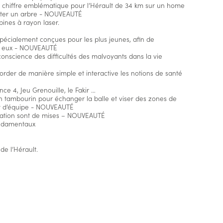
e chiffre emblématique pour l’Hérault de 34 km sur un home
nter un arbre - NOUVEAUTÉ
bines à rayon laser.
 spécialement conçues pour les plus jeunes, afin de
en eux - NOUVEAUTÉ
 conscience des difficultés des malvoyants dans la vie
order de manière simple et interactive les notions de santé
nce 4, Jeu Grenouille, le Fakir …
 un tambourin pour échanger la balle et viser des zones de
rit d’équipe - NOUVEAUTÉ
tration sont de mises – NOUVEAUTÉ
fondamentaux
de l’Hérault.