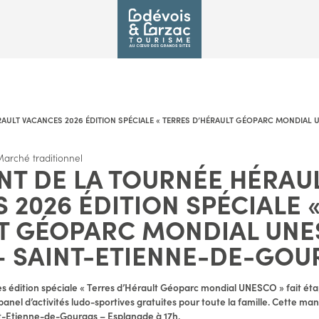
ULT VACANCES 2026 ÉDITION SPÉCIALE « TERRES D’HÉRAULT GÉOPARC MONDIAL UN
arché traditionnel
T DE LA TOURNÉE HÉRAU
 2026 ÉDITION SPÉCIALE 
T GÉOPARC MONDIAL UNE
 – SAINT-ETIENNE-DE-GO
s édition spéciale « Terres d’Hérault Géoparc mondial UNESCO » fait é
panel d’activités ludo-sportives gratuites pour toute la famille. Cette man
nt-Etienne-de-Gourgas – Esplanade à 17h.