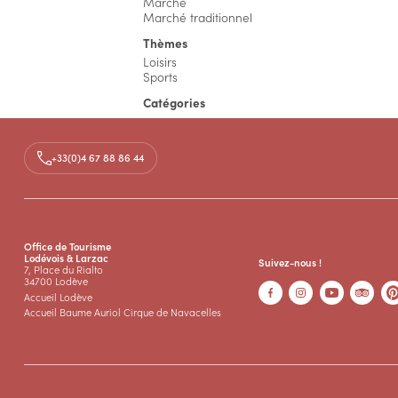
Marché
Marché traditionnel
Thèmes
Loisirs
Sports
Catégories
Sports et loisirs
Informations complémentaires
+33(0)4 67 88 86 44
Entrée libre : oui
Médias
Documents
Office de Tourisme
Lodévois & Larzac
Programme Tournée Hérault Vacances 2
Suivez-nous !
PDF
7, Place du Rialto
34700 Lodève
Accueil Lodève
Accueil Baume Auriol Cirque de Navacelles