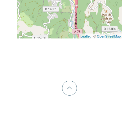
Leaflet
| ©
OpenStreetMap