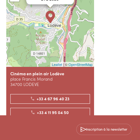
Leaflet
| ©
OpenStreetMap
Cinéma en plein air Lodève
place Francis Morand
34700 LODEVE
+33 4 67 96 40 23
+33 4 11 95 04 50
Contactez-nous
Inscription à la newsletter
Contactez-nous