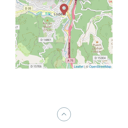
Leaflet
| ©
OpenStreetMap