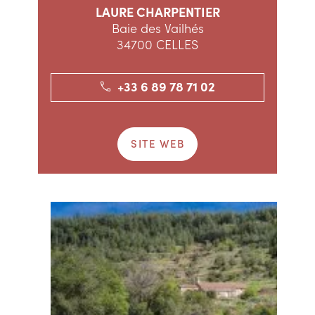
LAURE CHARPENTIER
Baie des Vailhés
34700 CELLES
+33 6 89 78 71 02
SITE WEB