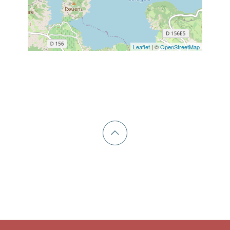
Leaflet
| ©
OpenStreetMap