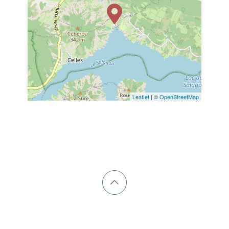
Leaflet
| ©
OpenStreetMap