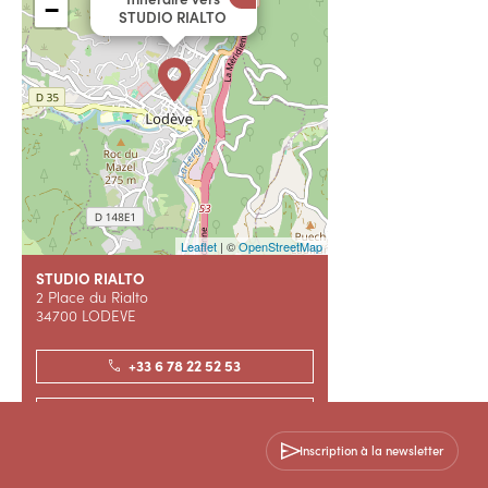
−
STUDIO RIALTO
Leaflet
| ©
OpenStreetMap
STUDIO RIALTO
2 Place du Rialto
34700 LODEVE
+33 6 78 22 52 53
Contactez-nous
Inscription à la newsletter