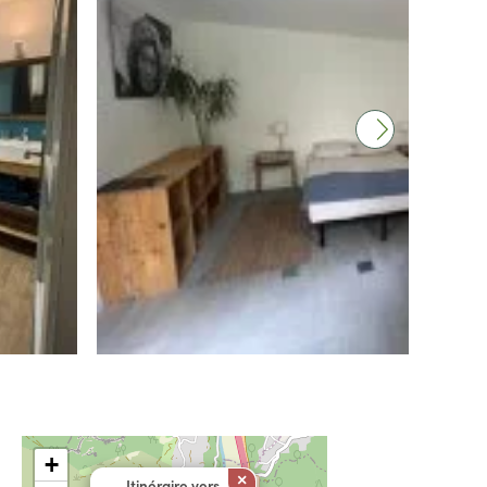
+
×
Itinéraire vers