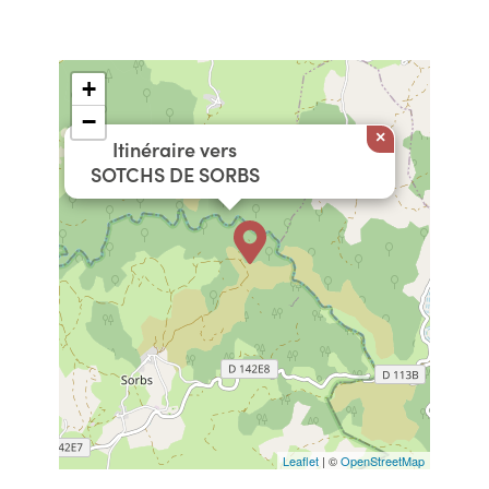
+
−
×
Itinéraire vers
SOTCHS DE SORBS
Leaflet
| ©
OpenStreetMap