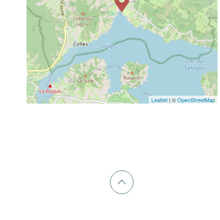
Leaflet
| ©
OpenStreetMap