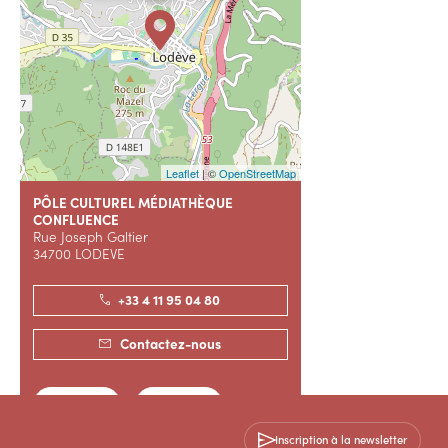
Leaflet
| ©
OpenStreetMap
PÔLE CULTUREL MÉDIATHÈQUE
CONFLUENCE
Rue Joseph Galtier
34700 LODEVE
+33 4 11 95 04 80
Contactez-nous
SITE WEB
SITE WEB
Inscription à la newsletter