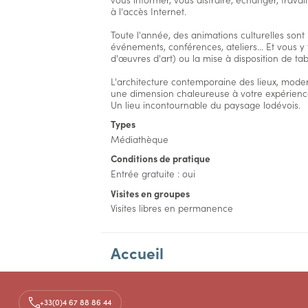
à l'accès Internet.
Toute l'année, des animations culturelles sont 
événements, conférences, ateliers... Et vous y
d'œuvres d'art) ou la mise à disposition de tabl
L'architecture contemporaine des lieux, modern
une dimension chaleureuse à votre expérience
Un lieu incontournable du paysage lodévois.
Types
Médiathèque
Conditions de pratique
Entrée gratuite : oui
Visites en groupes
Visites libres en permanence
Accueil
Aménagements
+33(0)4 67 88 86 44