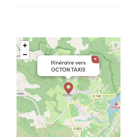
+
−
×
Itinéraire vers
OCTON TAXIS