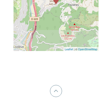
Leaflet
| ©
OpenStreetMap