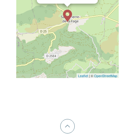
Leaflet
| ©
OpenStreetMap