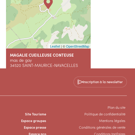
Leaflet
| ©
OpenStreetMap
MAGALIE CUEILLEUSE CONTEUSE
mas de gay
34520 SAINT-MAURICE-NAVACELLES
+33 6 38 59 80 63
Inscription à la newsletter
Contactez-nous
Plan du site
SITE WEB
Site Tourisme
Politique de confidentialité
Espace groupes
Mentions légales
Espace presse
Conditions générales de vente
Espace pro
Conditions tarifaires