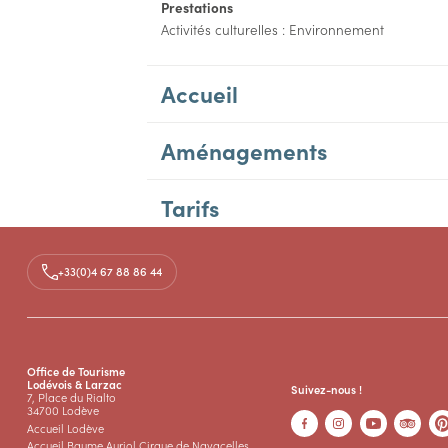
Prestations
Activités culturelles : Environnement
Accueil
Aménagements
Tarifs
+33(0)4 67 88 86 44
Office de Tourisme
Lodévois & Larzac
Suivez-nous !
7, Place du Rialto
34700 Lodève
Accueil Lodève
Accueil Baume Auriol Cirque de Navacelles