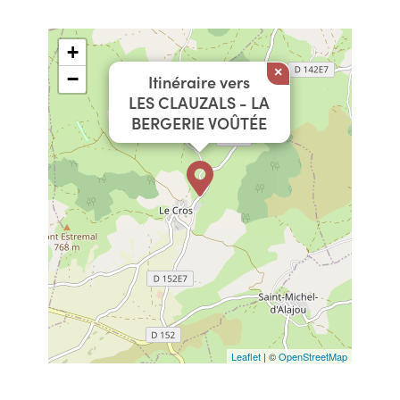
+
×
−
Itinéraire vers
LES CLAUZALS - LA
BERGERIE VOÛTÉE
Leaflet
| ©
OpenStreetMap