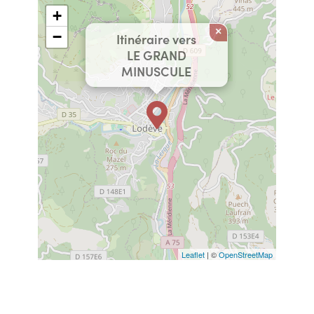
+
×
−
Itinéraire vers
LE GRAND
MINUSCULE
Leaflet
| ©
OpenStreetMap