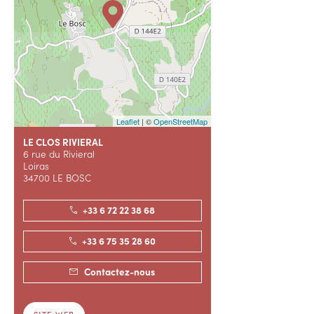
Leaflet
| ©
OpenStreetMap
LE CLOS RIVIERAL
6 rue du Rivieral
Loiras
34700 LE BOSC
+33 6 72 22 38 68
+33 6 75 35 28 60
Contactez-nous