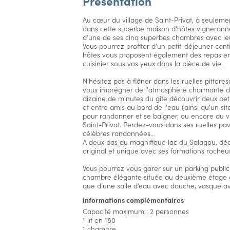
Présentation
Au cœur du village de Saint-Privat, à seuleme
dans cette superbe maison d’hôtes vigneronne
d’une de ses cinq superbes chambres avec leur
Vous pourrez profiter d’un petit-déjeuner cont
hôtes vous proposent également des repas en t
cuisinier sous vos yeux dans la pièce de vie.
N'hésitez pas à flâner dans les ruelles pittore
vous imprégner de l'atmosphère charmante de 
dizaine de minutes du gîte découvrir deux pet
et entre amis au bord de l'eau (ainsi qu'un si
pour randonner et se baigner, ou encore du vi
Saint-Privat. Perdez-vous dans ses ruelles pav
célèbres randonnées…
A deux pas du magnifique lac du Salagou, dé
original et unique avec ses formations rocheu
Vous pourrez vous garer sur un parking public
chambre élégante située au deuxième étage es
que d’une salle d’eau avec douche, vasque av
informations complémentaires
Capacité maximum : 2 personnes
1 lit en 180
1 chambre