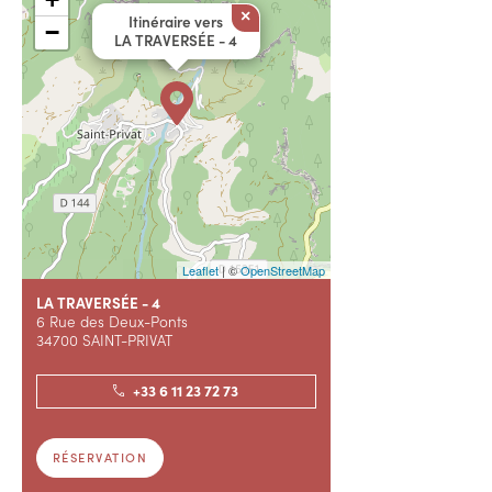
×
Itinéraire vers
−
LA TRAVERSÉE - 4
Leaflet
| ©
OpenStreetMap
LA TRAVERSÉE - 4
6 Rue des Deux-Ponts
34700 SAINT-PRIVAT
+33 6 11 23 72 73
RÉSERVATION