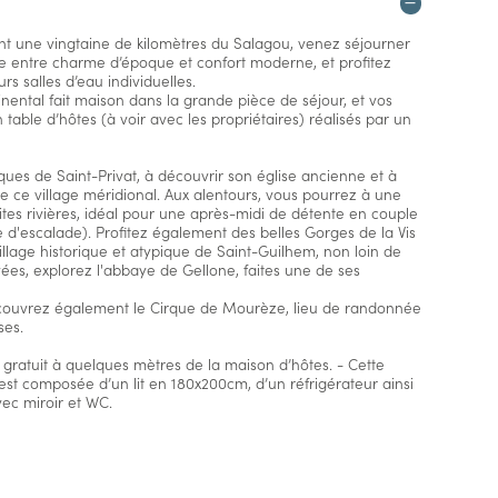
nt une vingtaine de kilomètres du Salagou, venez séjourner
 entre charme d’époque et confort moderne, et profitez
s salles d’eau individuelles.
inental fait maison dans la grande pièce de séjour, et vos
able d’hôtes (à voir avec les propriétaires) réalisés par un
sques de Saint-Privat, à découvrir son église ancienne et à
ce village méridional. Aux alentours, vous pourrez à une
ites rivières, idéal pour une après-midi de détente en couple
te d'escalade). Profitez également des belles Gorges de la Vis
llage historique et atypique de Saint-Guilhem, non loin de
ées, explorez l'abbaye de Gellone, faites une de ses
couvrez également le Cirque de Mourèze, lieu de randonnée
ses.
 gratuit à quelques mètres de la maison d’hôtes. - Cette
t composée d’un lit en 180x200cm, d’un réfrigérateur ainsi
ec miroir et WC.