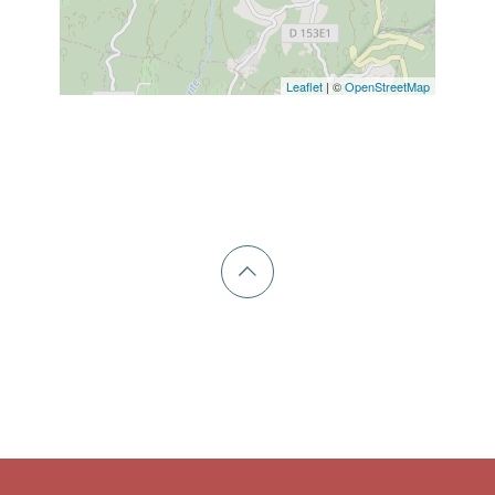
Leaflet
| ©
OpenStreetMap