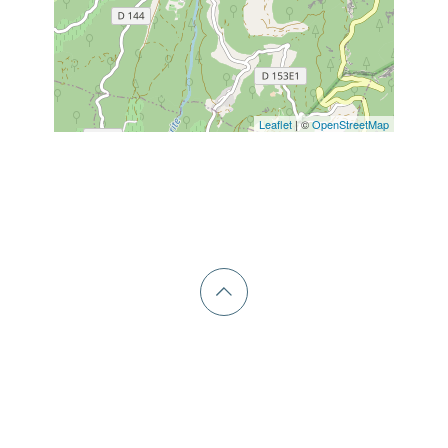
Leaflet
| ©
OpenStreetMap