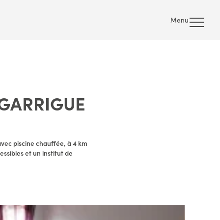
Menu
 GARRIGUE
avec piscine chauffée, à 4 km
essibles et un institut de