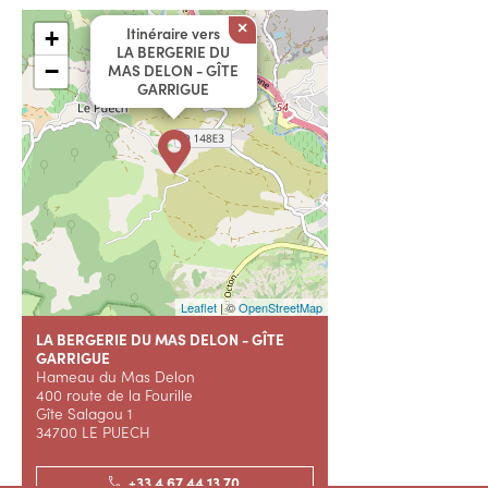
×
Itinéraire vers
+
LA BERGERIE DU
−
MAS DELON - GÎTE
GARRIGUE
Leaflet
| ©
OpenStreetMap
LA BERGERIE DU MAS DELON - GÎTE
GARRIGUE
Hameau du Mas Delon
400 route de la Fourille
Gîte Salagou 1
34700 LE PUECH
+33 4 67 44 13 70