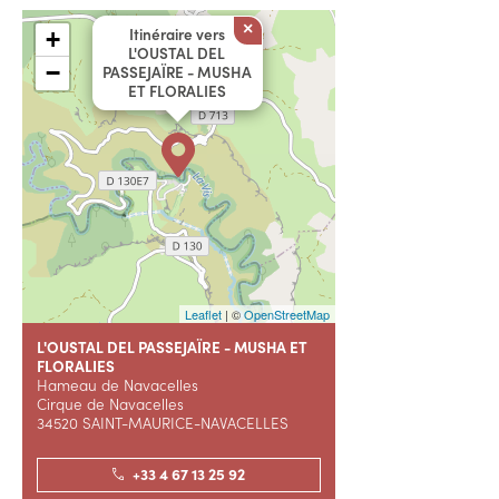
×
Itinéraire vers
+
L'OUSTAL DEL
−
PASSEJAÏRE - MUSHA
ET FLORALIES
Leaflet
| ©
OpenStreetMap
L'OUSTAL DEL PASSEJAÏRE - MUSHA ET
FLORALIES
Hameau de Navacelles
Cirque de Navacelles
34520 SAINT-MAURICE-NAVACELLES
+33 4 67 13 25 92