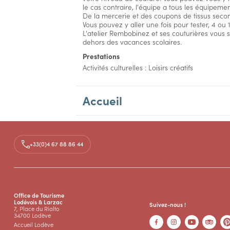
le cas contraire, l'équipe a tous les équipemen
De la mercerie et des coupons de tissus secon
Vous pouvez y aller une fois pour tester, 4 o
L'atelier Rembobinez et ses couturières vous 
dehors des vacances scolaires.
Prestations
Activités culturelles : Loisirs créatifs
Accueil
Tarifs
+33(0)4 67 88 86 44
Office de Tourisme
Lodévois & Larzac
Suivez-nous !
7, Place du Rialto
34700 Lodève
Accueil Lodève