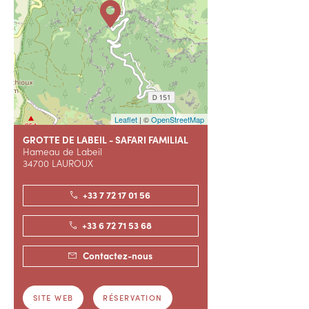
Leaflet
| ©
OpenStreetMap
GROTTE DE LABEIL - SAFARI FAMILIAL
Hameau de Labeil
34700 LAUROUX
+33 7 72 17 01 56
+33 6 72 71 53 68
Contactez-nous
SITE WEB
RÉSERVATION