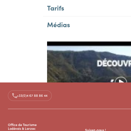
Tarifs
Médias
+33(0)4 67 88 86 44
Office de Tourisme
Lodévois & Larzac
Suivez-nous !