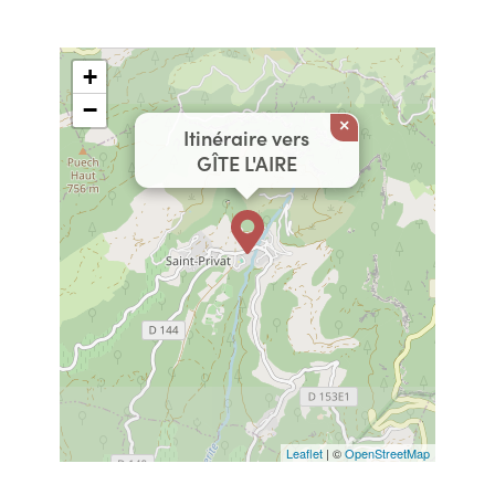
+
−
×
Itinéraire vers
GÎTE L'AIRE
Leaflet
| ©
OpenStreetMap