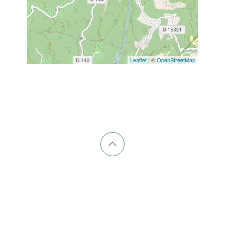
Leaflet
| ©
OpenStreetMap