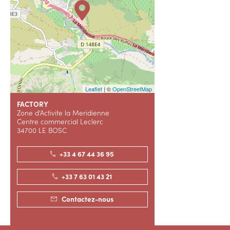
Leaflet
| ©
OpenStreetMap
FACTORY
Zone d'Activite la Meridienne
Centre commercial Leclerc
34700 LE BOSC
+33 4 67 44 36 95
+33 7 63 01 43 21
Contactez-nous