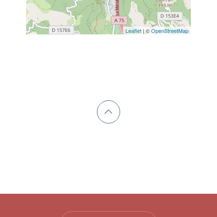
Leaflet
| ©
OpenStreetMap