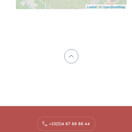
Leaflet
| ©
OpenStreetMap
+33(0)4 67 88 86 44