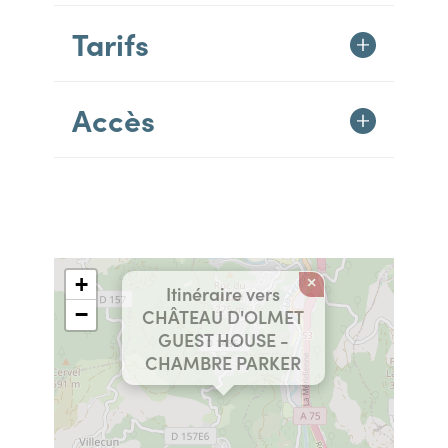
Tarifs
Accès
+
×
Itinéraire vers
−
CHÂTEAU D'OLMET
GUEST HOUSE -
CHAMBRE PARKER