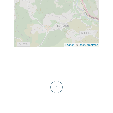
Leaflet
| ©
OpenStreetMap