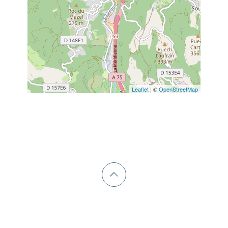
Leaflet
| ©
OpenStreetMap