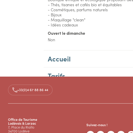
- Thés, tisanes et cafés bio et équitables
- Cosmétiques, parfums naturels
- Bijoux
- Maquillage "clean"
- Idées cadeaux
Ouvert le dimanche
Non
Accueil
Tarifs
+33(0)4 67 88 86 44
Office de Tourisme
Lodévois & Larzac
Suivez-nous !
7, Place du Rialto
34700 Lodève