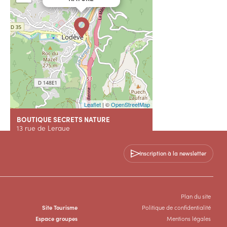
Leaflet
| ©
OpenStreetMap
BOUTIQUE SECRETS NATURE
13 rue de Lergue
34700 LODEVE
Inscription à la newsletter
+33 6 73 51 04 74
Contactez-nous
Plan du site
Site Tourisme
Politique de confidentialité
Espace groupes
Mentions légales