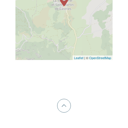
Leaflet
| ©
OpenStreetMap