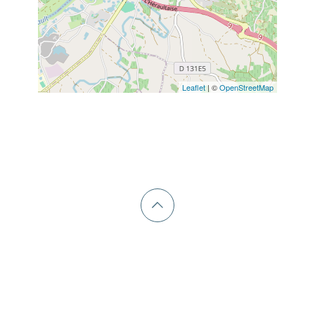
Leaflet
| ©
OpenStreetMap