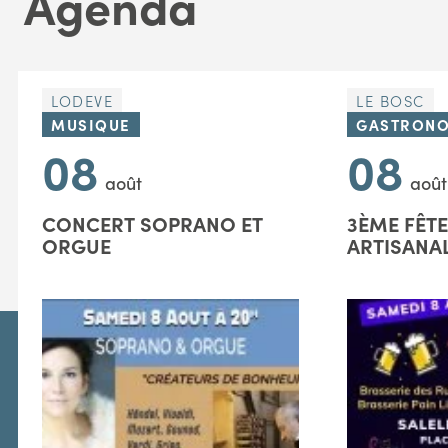
Agenda
LODEVE
LE BOSC
MUSIQUE
GASTRONO
08
08
août
août
CONCERT SOPRANO ET
3ÈME FÊTE
ORGUE
ARTISANA