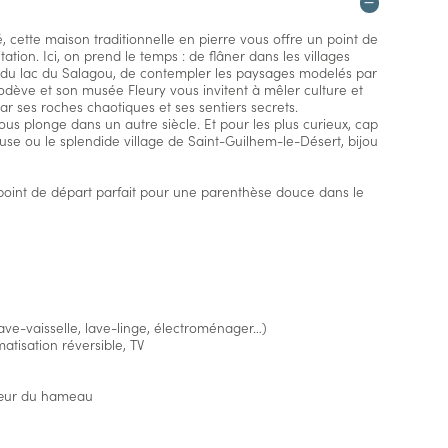
cette maison traditionnelle en pierre vous offre un point de
tation. Ici, on prend le temps : de flâner dans les villages
 du lac du Salagou, de contempler les paysages modelés par
 Lodève et son musée Fleury vous invitent à mêler culture et
 ses roches chaotiques et ses sentiers secrets.
us plonge dans un autre siècle. Et pour les plus curieux, cap
ouse ou le splendide village de Saint-Guilhem-le-Désert, bijou
e point de départ parfait pour une parenthèse douce dans le
ave-vaisselle, lave-linge, électroménager…)
tisation réversible, TV
 cœur du hameau