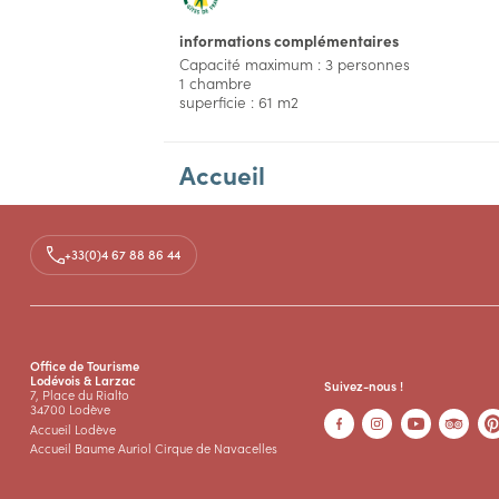
informations complémentaires
Capacité maximum : 3 personnes
1 chambre
superficie : 61 m2
Accueil
Aménagements
+33(0)4 67 88 86 44
Tarifs
Accès
Office de Tourisme
Lodévois & Larzac
Suivez-nous !
7, Place du Rialto
34700 Lodève
Accueil Lodève
Accueil Baume Auriol Cirque de Navacelles