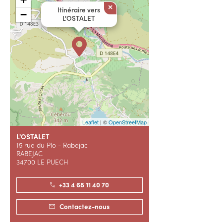
×
Itinéraire vers
−
L'OSTALET
Leaflet
| ©
OpenStreetMap
L'OSTALET
15 rue du Plo - Rabejac
RABEJAC
34700 LE PUECH
+33 4 68 11 40 70
Contactez-nous