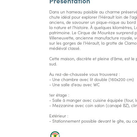
Présentation
Dans un hameau paisible au charme préservé, 
chute idéal pour explorer l'Hérault loin de l'agi
anciens, de savourer un pique-nique au bord
la nature et l'histoire. À quelques kilomètres,
patrimoine. Le Cirque de Mourèze surprend par
Villeneuvette, ancienne manufacture royale, vo
sur les gorges de l'Hérault, la grotte de Clam
médiéval classé.
Cette maison, discrète et pleine d'âme, est l
sud.
Au rez-de-chaussée vous trouverez :
- Une chambre avec lit double (160x200 cm)
- Une salle d'eau avec WC
1er étage :
- Salle à manger avec cuisine équipée (four, l
- Mezzanine avec coin salon (canapé BZ), clima
Extérieur :
- Stationnement possible devant le gîte, au