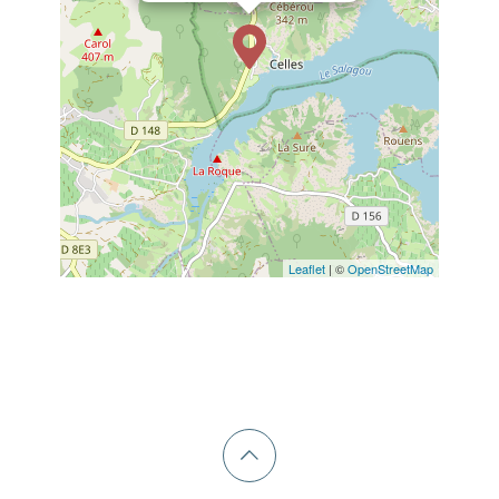
Leaflet
| ©
OpenStreetMap