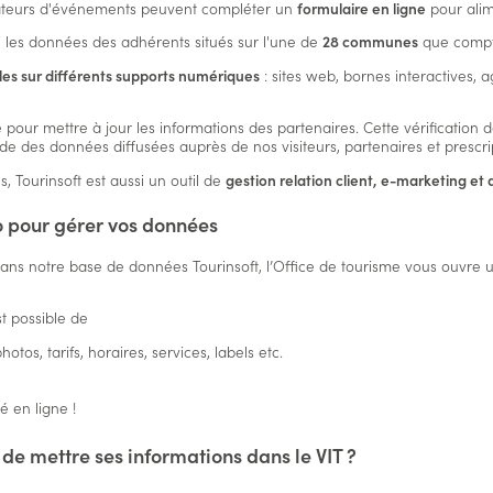
sateurs d'événements peuvent compléter un
formulaire en ligne
pour alim
i les données des adhérents situés sur l'une de
28 communes
que compte
les sur différents supports numériques
: sites web, bornes interactives, 
 pour mettre à jour les informations des partenaires. Cette vérification 
tude des données diffusées auprès de nos visiteurs, partenaires et prescr
 Tourinsoft est aussi un outil de
gestion relation client, e-marketing et d
ro pour gérer vos données
dans notre base de données Tourinsoft, l’Office de tourisme vous ouvre u
st possible de
photos, tarifs, horaires, services, labels etc.
é en ligne !
de mettre ses informations dans le VIT ?