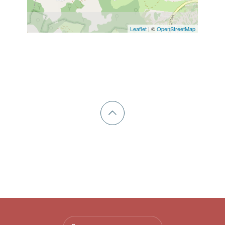
Leaflet
| ©
OpenStreetMap