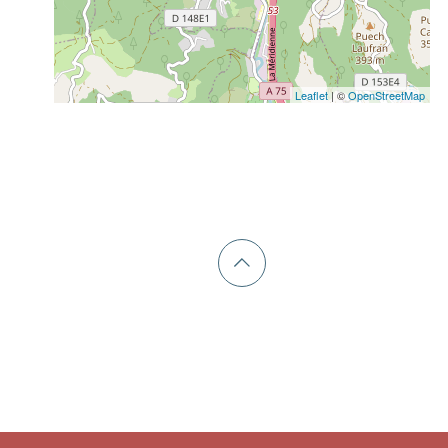
Leaflet
| ©
OpenStreetMap