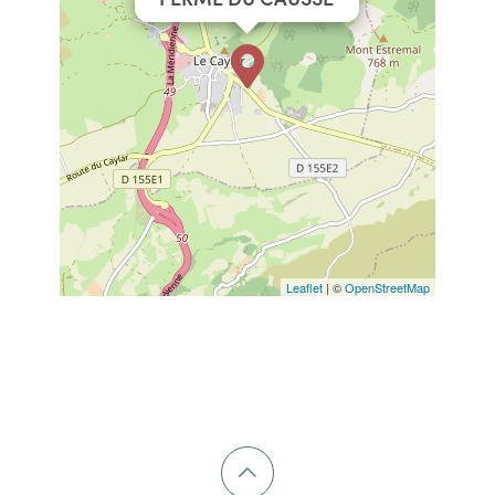
Leaflet
| ©
OpenStreetMap