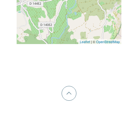
Leaflet
| ©
OpenStreetMap