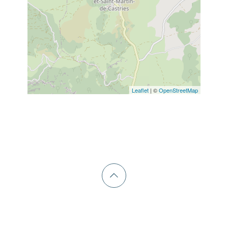
Leaflet
| ©
OpenStreetMap