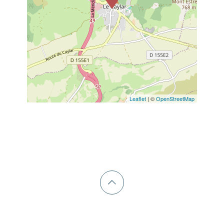
Leaflet
| ©
OpenStreetMap